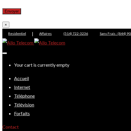
×
|
Residentiel
Affaires
(514) 722-3236
Sans Frais : (844) 
Your cart is currently empty
Accueil
Internet
Téléphone
Télévision
Forfaits
Contact